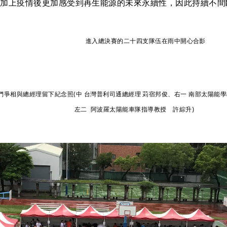
再加上疫情後更加感受到再生能源的未來永續性，因此持續不間
進入總決賽的二十四支隊伍在雨中開心合影
們爭相與總經理留下紀念照
(
中 台灣普利司通總經理 苅宿邦俊、右一 南部太陽能
左二
阿波羅太陽能車隊指導教授 許綜升
)