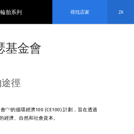
依輪胎系列
尋找店家
ZH
瑟基金會
的途徑
金會
的循環經濟100 (CE100) 計劃，旨在透過
(*1)
的經濟、自然和社會資本。