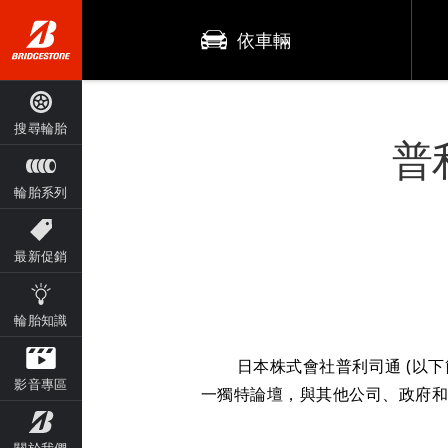
依車輛
搜尋輪胎
普
輪胎系列
最新促銷
輪胎知識
日本株式會社普利司通 (以下簡稱
影音專區
一獨特論壇，與其他公司、政府
關於我們