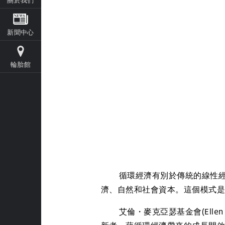
新聞中心
輪胎館
循環經濟有別於傳統的線性經濟
濟、自然和社會資本。這個模式
艾倫・麥克亞瑟基金會(Ellen Mac