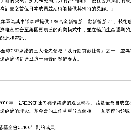
啟了新的契機。多元和充滿活力的合作關係，使社會與我們的成
成為計畫之首位日本成員並期待能提供其獨特的見解。」
團為其車隊客戶提供了結合全新輪胎、翻新輪胎
、技術服
(*2)
經濟概念整合至集團更廣泛的商業模式中，並在輪胎生命週期的
、能源和資訊。
CSR承諾的三大優先領域『以行動貢獻社會』之一，並為2
循環經濟將是達成這一願景的關鍵要素。
010年，旨在於加速向循環經濟的過渡轉型。該基金會自成
循環經濟的理念。基金會的工作著重於五個相 互關連的領域
金會CE100計劃的成員。