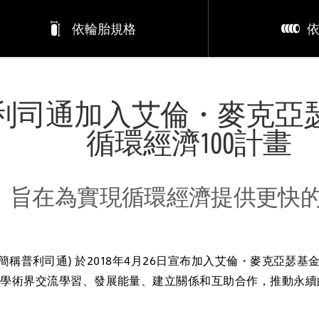
依輪胎規格
利司通加入艾倫・麥克亞
循環經濟100計畫
旨在為實現循環經濟提供更快
普利司通) 於2018年4月26日宣布加入艾倫・麥克亞瑟基
和學術界交流學習、發展能量、建立關係和互助合作，推動永續