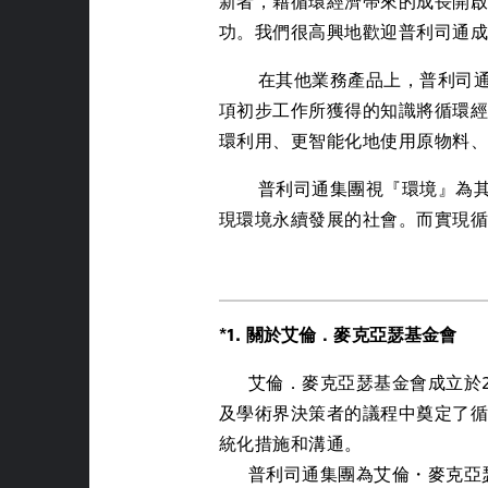
新者，藉循環經濟帶來的成長開
功。我們很高興地歡迎普利司通
在其他業務產品上，普利司通集
項初步工作所獲得的知識將循環
環利用、更智能化地使用原物料
普利司通集團視『環境』為其全球
現環境永續發展的社會。而實現
*1. 關於艾倫．麥克亞瑟基金會
艾倫．麥克亞瑟基金會成立於2
及學術界決策者的議程中奠定了
統化措施和溝通。
普利司通集團為艾倫・麥克亞瑟基