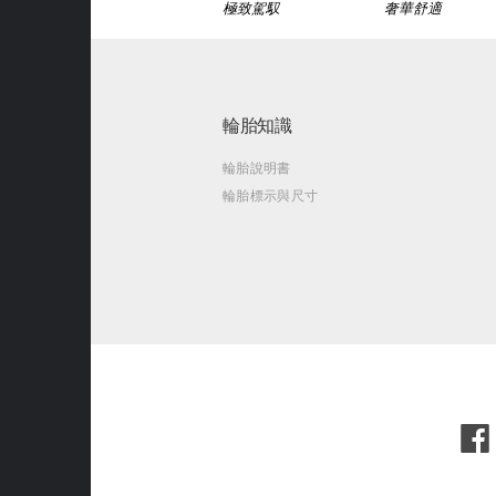
極致駕馭
奢華舒適
輪胎知識
輪胎說明書
輪胎標示與尺寸