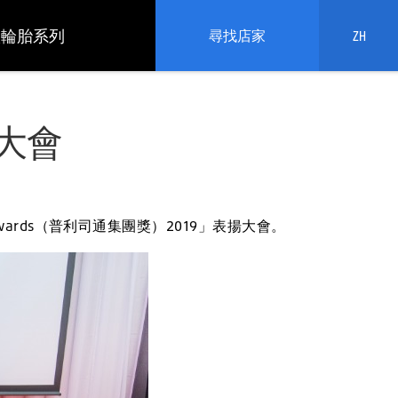
依輪胎系列
尋找店家
ZH
揚大會
 Awards（普利司通集團獎）2019」表揚大會。