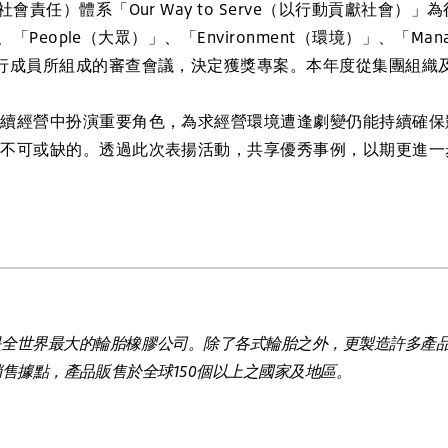
任）體系「Our Way to Serve（以行動貢獻社會）」為行
「People（大眾）」、「Environment（環境）」、「Manag
行成員所組成的審查會議，決定獲獎專案。本年度從集團組織
經營中扮演重要角色，為求經營環境遭逢劇變仍能持續確保
是不可或缺的。透過此次表揚活動，共享優秀事例，以期更進一
是全世界最大的輪胎橡膠公司。除了各式輪胎之外，更製造許多產
/銷售據點，產品販售於全球150個以上之國家及地區。