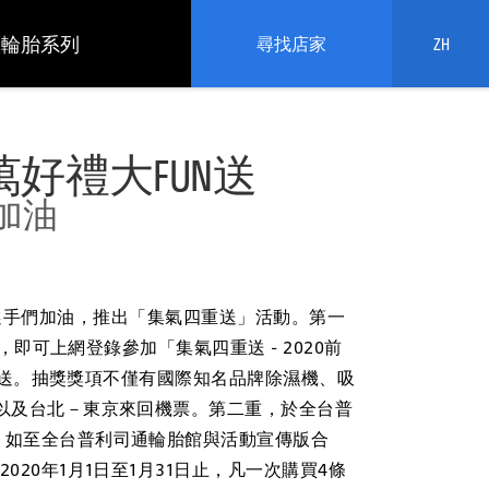
依輪胎系列
尋找店家
ZH
萬好禮大FUN送
加油
選手們加油，推出「集氣四重送」活動。第一
即可上網登錄參加「集氣四重送 - 2020前
un送。抽獎獎項不僅有國際知名品牌除濕機、吸
以及台北－東京來回機票。第二重，於全台普
，如至全台普利司通輪胎館與活動宣傳版合
0年1月1日至1月31日止，凡一次購買4條