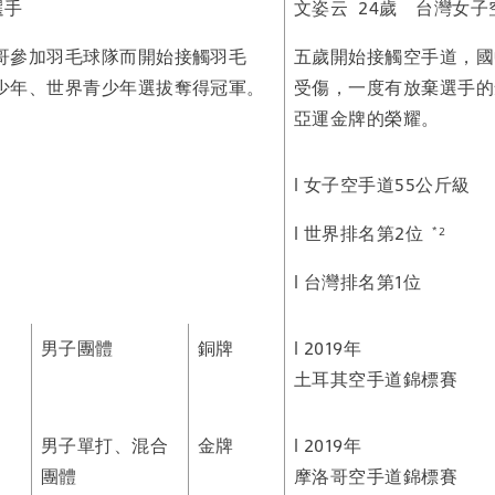
選手
文姿云 24歲 台灣女
哥參加羽毛球隊而開始接觸羽毛
五歲開始接觸空手道，國
少年、世界青少年選拔奪得冠軍。
受傷，一度有放棄選手的
亞運金牌的榮耀。
l 女子空手道55公斤級
l 世界排名第2位
*2
l 台灣排名第1位
男子團體
銅牌
l 2019年
土耳其空手道錦標賽
男子單打、混合
金牌
l 2019年
團體
摩洛哥空手道錦標賽