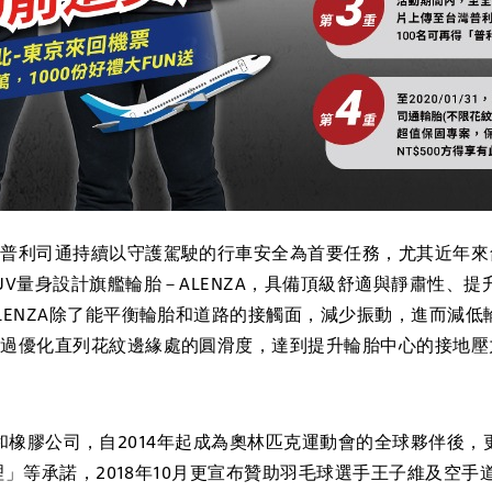
利司通持續以守護駕駛的行車安全為首要任務，尤其近年來
UV量身設計旗艦輪胎－ALENZA，具備頂級舒適與靜肅性、
ENZA除了能平衡輪胎和道路的接觸面，減少振動，進而減低輪
透過優化直列花紋邊緣處的圓滑度，達到提升輪胎中心的接地壓
膠公司，自2014年起成為奧林匹克運動會的全球夥伴後，
等承諾，2018年10月更宣布贊助羽毛球選手王子維及空手道選手文