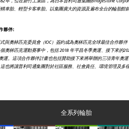
，位在新竹工業區，為日本普利司通集團(Bridgestone Corpo
產轎車胎、輕型卡客車胎。以集團廣大的資源及遍布全台的輪胎館
作夥伴:
司通集團正式與奧林匹克委員會（IOC）簽約成為奧林匹克全球最佳合作
林匹克運動賽事中，包括 2018 年平昌冬季奧運、接下來的2020
的巴黎奧運。這項合作夥伴計畫也包括贊助接下來將舉辦的三項青年奧
這也將讓普利司通集團對於社區服務、社會責任、環境管理及多樣
全系列輪胎