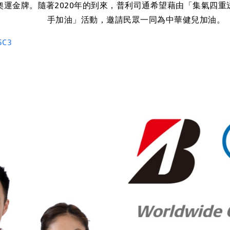
奧運金牌。隨著2020年的到來，普利司通希望藉由「集氣四重送
手加油」活動，邀請民眾一同為中華健兒加油。
5C3