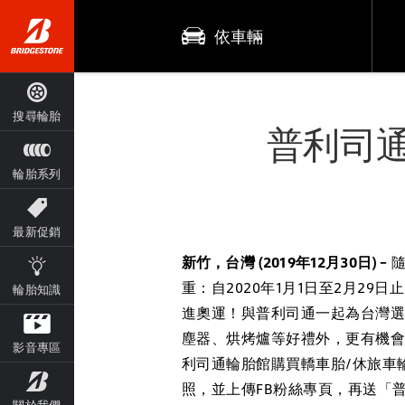
依車輛
搜尋輪胎
普利司通
輪胎系列
最新促銷
新竹，台灣 (2019年12月30日) –
重：自2020年1月1日至2月29
輪胎知識
進奧運！與普利司通一起為台灣選手
塵器、烘烤爐等好禮外，更有機會
影音專區
利司通輪胎館購買轎車胎/休旅車
照，並上傳FB粉絲專頁，再送「普
關於我們