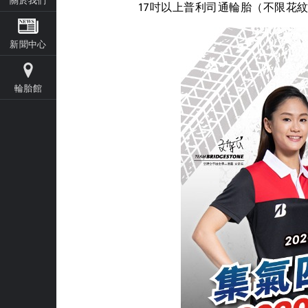
17吋以上普利司通輪胎（不限花紋
新聞中心
輪胎館