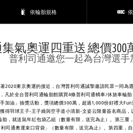
依輪胎規格
集氣奧運四重送 總價300
普利司通邀您一起為台灣選手
隨著2020東京奧運的接近，台灣普利司通誠摯邀請民眾一同為
日止，凡於全台普利司通輪胎館購買4條普利司通轎車/休旅車輪胎，
加油」抽獎活動，獎項總價300萬，超過1,000份好禮大F
獲得羽球王子-王子維與空手道小清新-文姿云限量簽名商品，
輪胎，就送鼠年紅包袋乙組（數量有限，送完為止）。第三重
利司通奧運束口背袋」（數量有限，送完為止）。第四重，自202