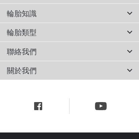
輪胎知識
輪胎說明書
輪胎類型
輪胎標示與尺寸
所有輪胎
聯絡我們
休旅車專用胎
諮詢服務
關於我們
轎車用胎
隱私權政策
公司簡介
節能胎
網站使用條款
新聞中心
行為準則
職涯資訊