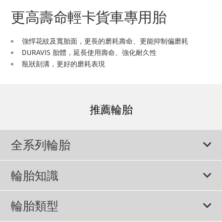
更高壽命輕卡貨車專用胎
強悍花紋及寬胎面，更長的磨耗壽命、更能抑制偏磨耗
DURAVIS 胎體，延長使用壽命、強化耐久性
瓶狀刻溝，更好的磨耗表現
推薦輪胎
全系列輪胎
輪胎知識
輪胎說明書
輪胎類型
輪胎標示與尺寸