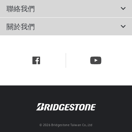
所有輪胎
聯絡我們
休旅車專用胎
諮詢服務
關於我們
轎車用胎
隱私權政策
公司簡介
節能胎
網站使用條款
新聞中心
行為準則
職涯資訊
© 2026 Bridgestone Taiwan Co.,Ltd