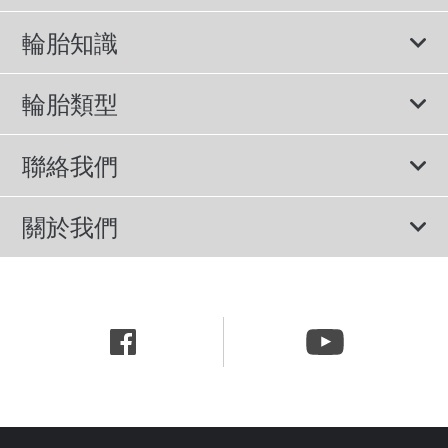
輪胎知識
輪胎說明書
輪胎類型
輪胎標示與尺寸
所有輪胎
聯絡我們
休旅車專用胎
諮詢服務
關於我們
轎車用胎
隱私權政策
公司簡介
節能胎
網站使用條款
新聞中心
行為準則
職涯資訊