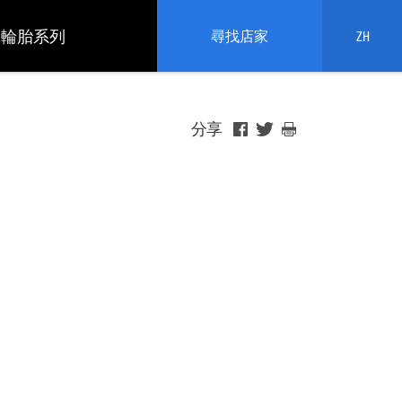
依輪胎系列
尋找店家
ZH
分享