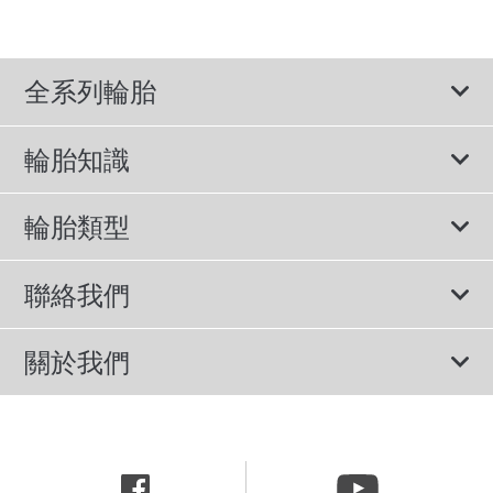
全系列輪胎
輪胎知識
View All Vehicle Makes
輪胎類型
BMW 輪胎
所有輪胎
聯絡我們
Chevrolet 輪胎
性能胎
諮詢服務
Honda 輪胎
關於我們
節能胎
隱私權政策
Nissan 輪胎
公司簡介
輪胎說明書
網站使用條款
Toyota 輪胎
新聞中心