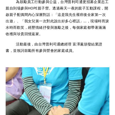
為鼓勵員工行動參與公益，台灣普利司通更招募企業志工
親自到場參與HOPE親子營。透過兩天一夜的親子互動課程，開
啟親子配偶間內心深層對話：「這是我先生罹癌後全家第一次
出遊」、「我女兒第一次對此說出好多心裡話」…，現場時而淚
水時而歡笑，經歷情緒抒發與激勵之後，每個家庭都帶著滿滿
收穫與珍貴回憶返家。
活動最後，由台灣普利司通總經理 富澤薫頒發結業證
書，並致詞鼓勵所有參與營會的家庭成員。