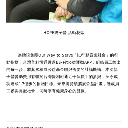
HOPE親子營 活動花絮
為體現集團Our Way to Serve「以行動貢獻社會」的行
動指標，台灣普利司通透過BS-Fit公益運動APP，紀錄員工踏出
的每一步，將其累積成公益基金贈與需要的社福機構。本次親
子營贊助費用有賴於台灣普利司通近千位員工的參與，至今成
功達成1.7億步的捐贈目標。未來將持續擴展公益計畫，達成員
工參與貢獻社會，同時享有健康身心的雙贏。