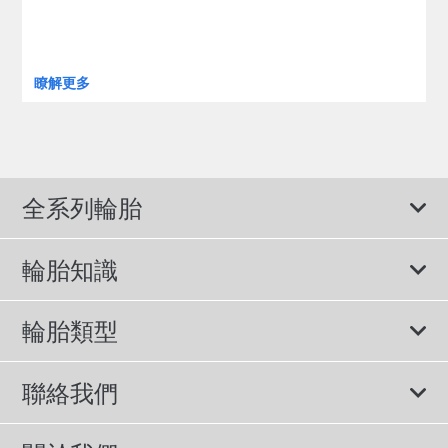
瞭解更多
全系列輪胎
輪胎知識
View All Vehicle Makes
輪胎類型
BMW 輪胎
所有輪胎
聯絡我們
Chevrolet 輪胎
性能胎
諮詢服務