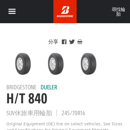
尋找輪
胎
分享
BRIDGESTONE
DUELER
H/T 840
SUV休旅車用輪胎
245/70R16
Original Equipment (OE) tire on select vehicles. See Sizes
and Specifications for Original Equipment fitments.