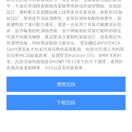
竿，不論在乾濕路面都能為駕駛帶來絕佳的操控體驗。在胎紋
設計、膠料配方及胎體結構上採用多項先進技術。創新的3D胎
紋設計，幫助提升花紋塊剛性、改善且增加制動與耐磨性；胎
面膠料除了進行配方優化，還進一步採用了革新式橡膠混合技
術，提升輪胎的乾濕地性能，並可將輪胎於高速行駛時的穩定
性提升到最高極限；產品更加入運動性胎面設計，提高穩定性
與過彎性能，同時將滾動阻力最佳化。 受到矚目的POTENZA
Sport更是各大知名汽車品牌的原裝配胎，包括10月甫上市的瑪
莎拉蒂MC20超級跑車、藍寶堅尼Huracán STO、BMW 8系列
等。此款頂級性能胎提供82種17至23英寸的尺寸選擇，適用於
各種高級運動轎車、SUV以及高性能跑車。
瀏覽型錄
下載型錄