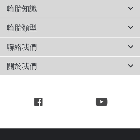
輪胎知識
輪胎說明書
輪胎類型
輪胎標示與尺寸
所有輪胎
聯絡我們
休旅車專用胎
諮詢服務
關於我們
轎車用胎
隱私權政策
公司簡介
節能胎
網站使用條款
新聞中心
行為準則
職涯資訊