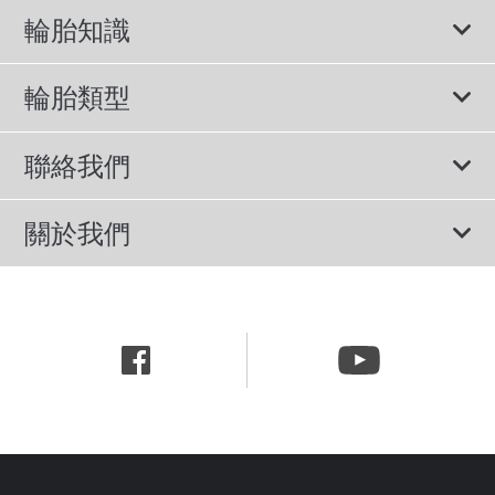
輪胎知識
輪胎說明書
輪胎類型
輪胎標示與尺寸
所有輪胎
聯絡我們
休旅車專用胎
諮詢服務
關於我們
轎車用胎
隱私權政策
公司簡介
節能胎
網站使用條款
新聞中心
行為準則
職涯資訊