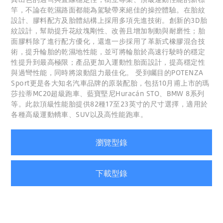
竿，不論在乾濕路面都能為駕駛帶來絕佳的操控體驗。在胎紋
設計、膠料配方及胎體結構上採用多項先進技術。創新的3D胎
紋設計，幫助提升花紋塊剛性、改善且增加制動與耐磨性；胎
面膠料除了進行配方優化，還進一步採用了革新式橡膠混合技
術，提升輪胎的乾濕地性能，並可將輪胎於高速行駛時的穩定
性提升到最高極限；產品更加入運動性胎面設計，提高穩定性
與過彎性能，同時將滾動阻力最佳化。 受到矚目的POTENZA
Sport更是各大知名汽車品牌的原裝配胎，包括10月甫上市的瑪
莎拉蒂MC20超級跑車、藍寶堅尼Huracán STO、BMW 8系列
等。此款頂級性能胎提供82種17至23英寸的尺寸選擇，適用於
各種高級運動轎車、SUV以及高性能跑車。
瀏覽型錄
下載型錄