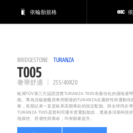
依輪胎規格
BRIDGESTONE
TURANZA
T005
奢華舒適
255/40R20
歐洲TÜV第三方認證證實TURANZA T005有最佳化的濕地
能。專為頂級旗艦房車所開發的TURANZA在肅靜性和運動
衡，長期以來一直是歐系高階車款的指定配胎。與全球同步
TURANZA T005是普利司通年度重點胎款，透過多項新科技的
地操控、舒適性與壽命，均有顯著提升。