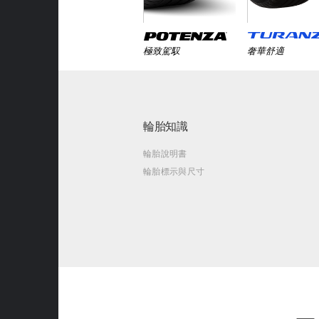
極致駕馭
奢華舒適
輪胎知識
輪胎說明書
輪胎標示與尺寸