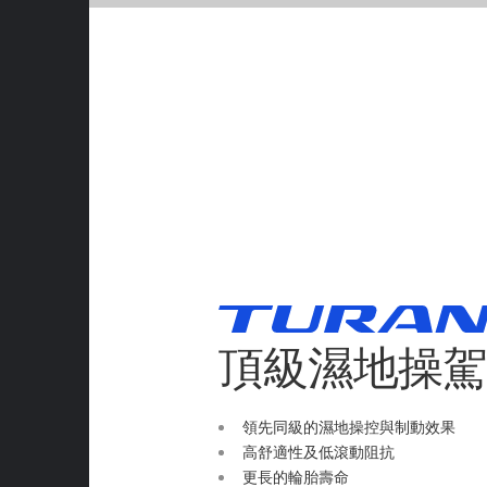
頂級濕地操
領先同級的濕地操控與制動效果
高舒適性及低滾動阻抗
更長的輪胎壽命