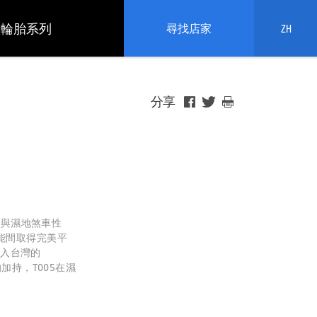
依輪胎系列
尋找店家
ZH
分享
過彎與濕地煞車性
性能間取得完美平
導入台灣的
加持，T005在濕