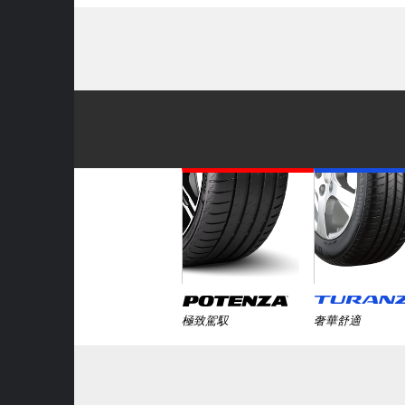
極致駕馭
奢華舒適