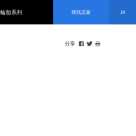
依輪胎系列
尋找店家
ZH
分享