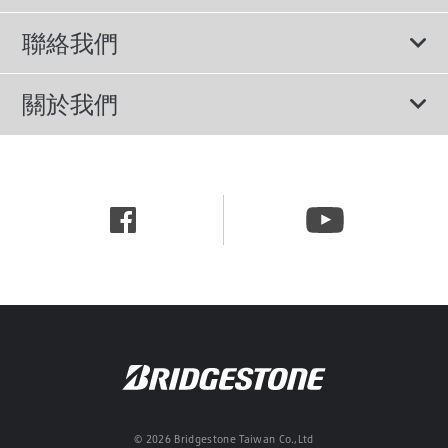
BMW 輪胎
所有輪胎
聯絡我們
Chevrolet 輪胎
性能胎
諮詢服務
Honda 輪胎
關於我們
節能胎
隱私權政策
Nissan 輪胎
公司簡介
輪胎說明書
網站使用條款
Toyota 輪胎
新聞中心
行為準則
職涯資訊
© 2026 Bridgestone Taiwan Co.,Ltd