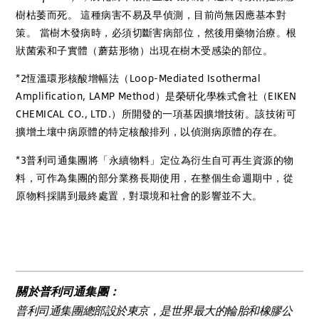
樹枯萎而死。 這種病害不易及早偵測，目前尚無因應基本對
策。 當樹木發病時，必須切斷害病部位，然後用藥物治療。根
狀菌索和子實體（蘑菇形物）出現在樹木受感染的部位。
*2恆溫環形核酸增幅法（Loop-Mediated Isothermal
Amplification, LAMP Method）是榮研化學株式會社（EIKEN
CHEMICAL CO., LTD.）所開發的一項基因擴增技術。該技術可
擴增土壤中病原體的特定核酸排列，以偵測病原體的存在。
*3普利司通集團將「永續物料」定位為衍生自可再生資源的物
料，可作為集團的部分業務長期使用，在整個生命週期中，從
原物料採購到最終處置，對環境和社會的影響並不大。
關於普利司通集團：
普利司通集團總部設於東京，是世界最大的輪胎和橡膠公