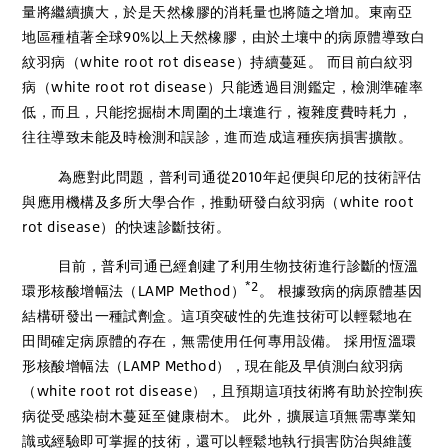
量將繼續擴大，於是天然橡膠的消耗量也將隨之增加。東南亞
地區種植著全球90%以上天然橡膠，由於土壤中的病原體導致白
紋羽病（white root rot disease）持續蔓延。 而目前白紋羽
病（white root rot disease）只能透過目測鑑定，檢測準確率
低，而且，只能挖掘樹木周圍的土壤進行，複雜度費時耗力，
往往導致未能及時檢測和誤診，進而造成這種疾病損害擴散。
為應對此問題，普利司通從2010年起便與印尼的技術評估
與應用機構及多所大學合作，推動研發白紋羽病（white root
rot disease）的快速診斷技術。
目前，普利司通已經創建了利用生物技術進行診斷的恆溫
*2
環形核酸增幅法（LAMP Method）
。 根據致病的病原體基因
結構研發出一種試劑盒。這項突破性的先進技術可以輕鬆地在
田間確定病原體的存在，無需使用任何專用設備。 採用恆溫環
形核酸增幅法（LAMP Method），現在能及早偵測白紋羽病
（white root rot disease），且預期這項技術將有助於控制疾
病從受感染樹木蔓延至健康樹木。 此外，擴展這項無需專業知
識或經驗即可掌握的技術，還可以輕鬆地執行損害防治與維護