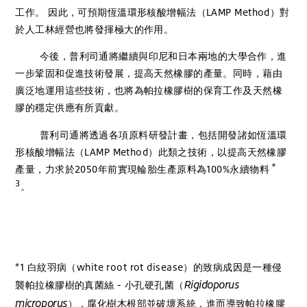
工作。 因此，可預期恆溫環形核酸增幅法（LAMP Method）對
於人工林經營也將發揮極大的作用。
今後，普利司通將繼續與印尼和日本兩地的大學合作，進
一步鞏固和促進技術發展，提高天然橡膠的產量。同時，藉由
廣泛地運用這些技術，也將為帕拉橡膠樹的保育工作及天然橡
膠的穩定供應有所貢獻。
普利司通將透過各項原料研發計畫，包括開發諸如恆溫環
形核酸增幅法（LAMP Method）此類之技術，以提高天然橡膠
＊
產量，力求於2050年前實現輪胎生產原料為100%永續物料
3
。
*1 白紋羽病（white root rot disease）的致病成因是一種侵
Rigidoporus
襲帕拉橡膠樹的真菌絲 - 小孔硬孔菌（
microporus
），腐化樹木根部並破壞系統，進而導致帕拉橡膠