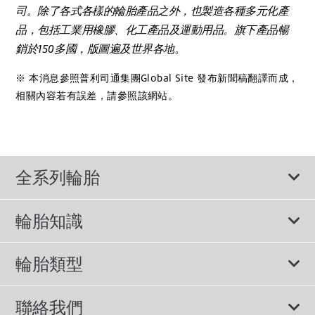
司。除了各式各樣的輪胎產品之外，也製造各種多元化產
品，包括工業用橡膠、化工產品及運動用品。旗下產品暢
銷於150多國，版圖遍及世界各地。
※ 本消息參照普利司通集團Global Site 發布新聞稿翻譯而成，
相關內容若有誤差，請參照該網站。
全系列輪胎
輪胎知識
輪胎說明書
輪胎類型
輪胎標示與尺寸
所有輪胎
聯絡我們